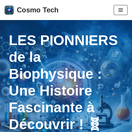
Cosmo Tech
Aller
au
contenu
LES PIONNIERS
de la
Biophysique :
Une Histoire
Fascinante à
Découvrir ! 🧬