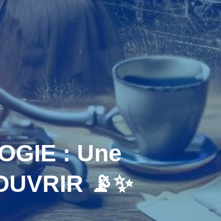
OGIE : Une
OUVRIR 📡✨