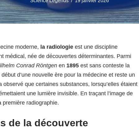
Science Legends
19 janvier 2026
édecine moderne,
la radiologie
est une discipline
ment médical, née de découvertes déterminantes. Parmi
ilhelm Conrad Röntgen
en
1895
est sans conteste la
 début d’une nouvelle ère pour la médecine et reste un
a observé que certaines substances, lorsqu’elles étaient
mettaient une lumière invisible. En traçant l’image de
a première radiographie.
es de la découverte