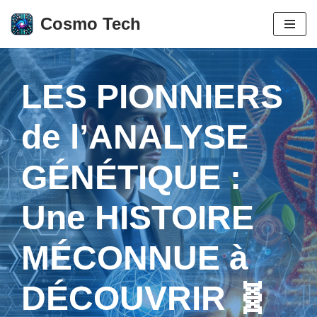
Cosmo Tech
Aller
au
contenu
LES PIONNIERS
de l’ANALYSE
GÉNÉTIQUE :
Une HISTOIRE
MÉCONNUE à
DÉCOUVRIR 🧬