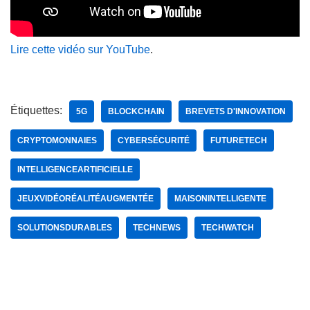
Lire cette vidéo sur YouTube
.
Étiquettes:
5G
BLOCKCHAIN
BREVETS D'INNOVATION
CRYPTOMONNAIES
CYBERSÉCURITÉ
FUTURETECH
INTELLIGENCEARTIFICIELLE
JEUXVIDÉORÉALITÉAUGMENTÉE
MAISONINTELLIGENTE
SOLUTIONSDURABLES
TECHNEWS
TECHWATCH