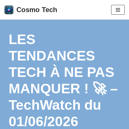
Cosmo Tech
Aller
au
contenu
LES
TENDANCES
TECH À NE PAS
MANQUER ! 🚀 –
TechWatch du
01/06/2026