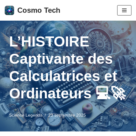
Cosmo Tech
Aller
au
contenu
L’HISTOIRE
Captivante des
Calculatrices et
Ordinateurs 💻🚀
Science Legends
23 septembre 2025