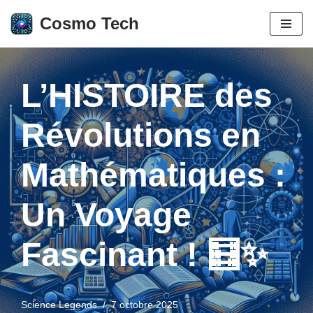
Cosmo Tech
Aller
au
contenu
L’HISTOIRE des
Révolutions en
Mathématiques :
Un Voyage
Fascinant ! 🧮✨
Science Legends
7 octobre 2025