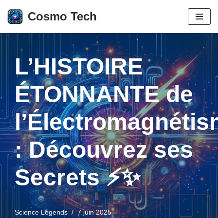
Cosmo Tech
Aller
au
contenu
L’HISTOIRE
ÉTONNANTE de
l’Électromagnéti
: Découvrez ses
Secrets ⚡✨
Science Legends
7 juin 2025