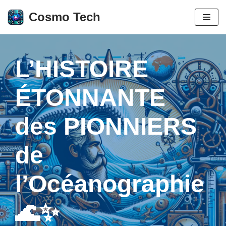
Cosmo Tech
Aller
au
contenu
L’HISTOIRE
ÉTONNANTE
des PIONNIERS
de
l’Océanographie
🌊✨