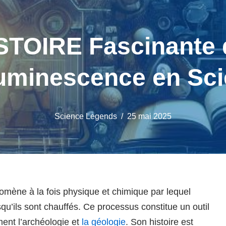
STOIRE Fascinante 
uminescence en Sci
Science Legends
25 mai 2025
mène à la fois physique et chimique par lequel
squ’ils sont chauffés. Ce processus constitue un outil
ment l’archéologie et
la géologie
. Son histoire est