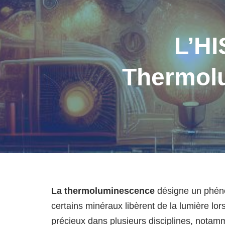
L’HI
Thermol
La thermoluminescence
désigne un phéno
certains minéraux libèrent de la lumière lor
précieux dans plusieurs disciplines, notam