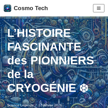
Cosmo Tech
Aller
au
contenu
L’HISTOIRE
FASCINANTE
des PIONNIERS
de la
CRYOGÉNIE ❄️
Science Legends
17 janvier 2026