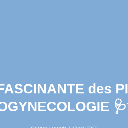
 FASCINANTE des P
’OGYNECOLOGIE 