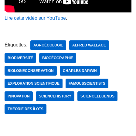
Lire cette vidéo sur YouTube
.
Étiquettes:
AGROÉCOLOGIE
ALFRED WALLACE
BIODIVERSITÉ
BIOGÉOGRAPHIE
BIOLOGIECONSERVATION
CHARLES DARWIN
EXPLORATION SCIENTIFIQUE
FAMOUSSCIENTISTS
INNOVATION
SCIENCEHISTORY
SCIENCELEGENDS
THÉORIE DES ÎLOTS