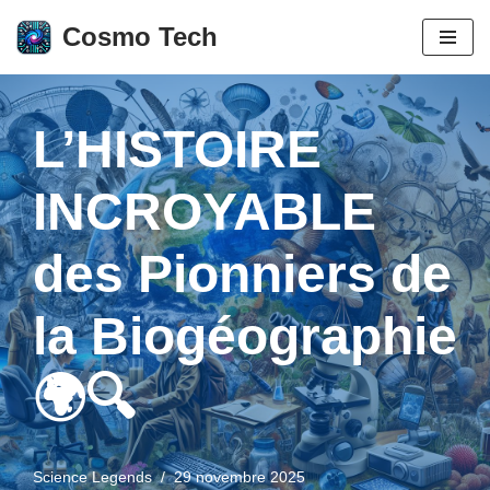
Cosmo Tech
Aller
au
contenu
L’HISTOIRE
INCROYABLE
des Pionniers de
la Biogéographie
🌍🔍
Science Legends
29 novembre 2025