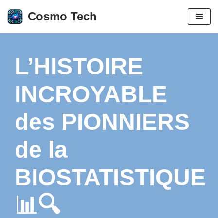
Cosmo Tech
Aller
au
contenu
L’HISTOIRE
INCROYABLE
des PIONNIERS
de la
BIOSTATISTIQUE
📊🔍