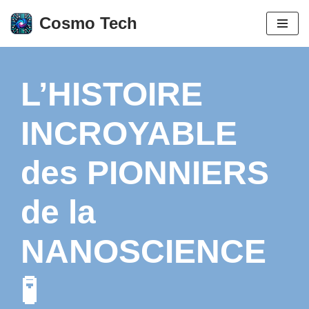
Cosmo Tech
Aller
au
contenu
L’HISTOIRE
INCROYABLE
des PIONNIERS
de la
NANOSCIENCE
🧪