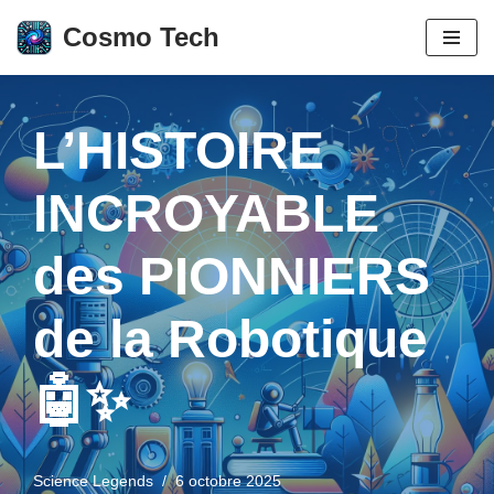
Cosmo Tech
Aller
au
contenu
L’HISTOIRE
INCROYABLE
des PIONNIERS
de la Robotique
🤖✨
Science Legends
6 octobre 2025