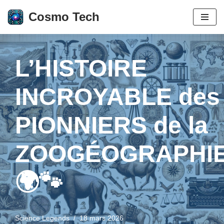
Cosmo Tech
Aller
au
contenu
L’HISTOIRE
INCROYABLE des
PIONNIERS de la
ZOOGÉOGRAPHI
🌍🐾
Science Legends
18 mars 2026