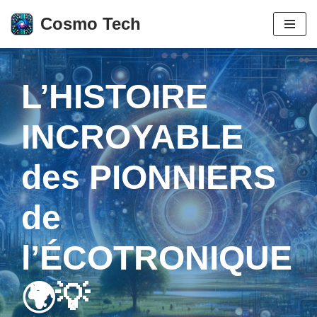
Cosmo Tech
Aller
au
contenu
L’HISTOIRE
INCROYABLE
des PIONNIERS
de
l’ÉCOTRONIQUE
🌍💡