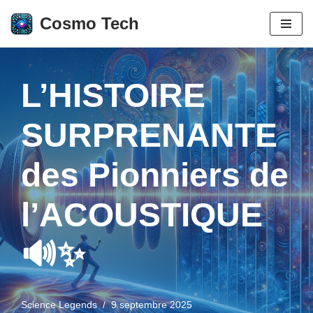
Cosmo Tech
Aller
au
contenu
L’HISTOIRE
SURPRENANTE
des Pionniers de
l’ACOUSTIQUE
🔊✨
Science Legends
9 septembre 2025