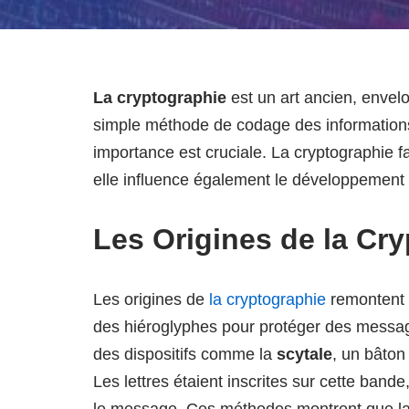
La cryptographie
est un art ancien, envel
simple méthode de codage des information
importance est cruciale. La cryptographie 
elle influence également le développement 
Les Origines de la Cr
Les origines de
la cryptographie
remontent à
des hiéroglyphes pour protéger des message
des dispositifs comme la
scytale
, un bâton
Les lettres étaient inscrites sur cette bande
le message. Ces méthodes montrent que la 