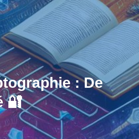
tographie : De
é 🔐