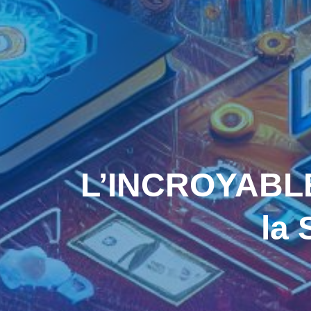
L’INCROYABLE 
la 