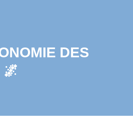
RONOMIE DES
 🌌