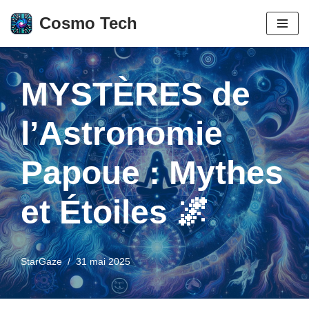
Cosmo Tech
Aller
au
contenu
MYSTÈRES de
l’Astronomie
Papoue : Mythes
et Étoiles 🌌
StarGaze
31 mai 2025