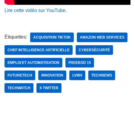
Lire cette vidéo sur YouTube
.
Étiquettes:
ACQUISITION TIKTOK
AMAZON WEB SERVICES
CHEF INTELLIGENCE ARTIFICIELLE
CYBERSÉCURITÉ
EMPLOI ET AUTOMATISATION
FREEBSD 15
FUTURETECH
INNOVATION
LVMH
TECHNEWS
TECHWATCH
X TWITTER