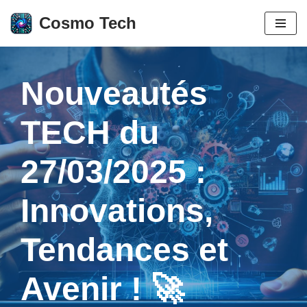
Cosmo Tech
Aller
au
contenu
Nouveautés
TECH du
27/03/2025 :
Innovations,
Tendances et
Avenir ! 🚀