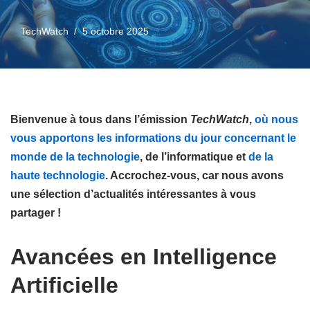
TechWatch
5 octobre 2025
Bienvenue à tous dans l’émission
TechWatch
,
où nous
vous apportons les informations du jour concernant le
monde de la technologie
, de l’informatique et
de la
haute technologie
. Accrochez-vous, car nous avons
une sélection d’actualités intéressantes à vous
partager !
Avancées en Intelligence
Artificielle