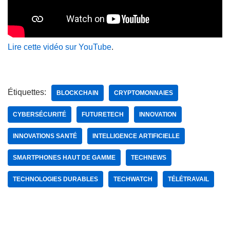
Lire cette vidéo sur YouTube
.
Étiquettes:
BLOCKCHAIN
CRYPTOMONNAIES
CYBERSÉCURITÉ
FUTURETECH
INNOVATION
INNOVATIONS SANTÉ
INTELLIGENCE ARTIFICIELLE
SMARTPHONES HAUT DE GAMME
TECHNEWS
TECHNOLOGIES DURABLES
TECHWATCH
TÉLÉTRAVAIL