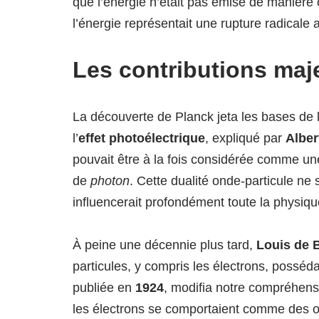
que l’énergie n’était pas émise de manière
l’énergie représentait une rupture radicale 
Les contributions maj
La découverte de Planck jeta les bases de 
l’
effet photoélectrique
, expliqué par
Alber
pouvait être à la fois considérée comme une
de
photon
. Cette dualité onde-particule ne
influencerait profondément toute la physiq
À peine une décennie plus tard,
Louis de 
particules, y compris les électrons, posséd
publiée en
1924
, modifia notre compréhen
les électrons se comportaient comme des 