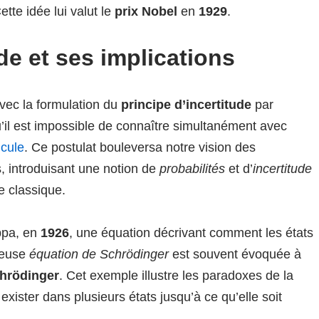
Cette idée lui valut le
prix Nobel
en
1929
.
de et ses implications
ec la formulation du
principe d’incertitude
par
qu’il est impossible de connaître simultanément avec
icule
. Ce postulat bouleversa notre vision des
, introduisant une notion de
probabilités
et d’
incertitude
e classique.
ppa, en
1926
, une équation décrivant comment les états
meuse
équation de Schrödinger
est souvent évoquée à
chrödinger
. Cet exemple illustre les paradoxes de la
exister dans plusieurs états jusqu’à ce qu’elle soit