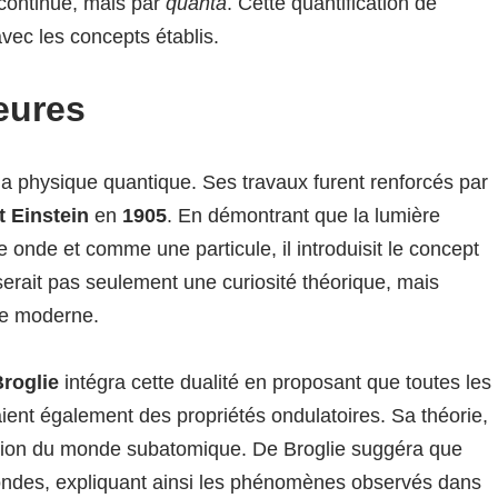
 continue, mais par
quanta
. Cette quantification de
avec les concepts établis.
eures
la physique quantique. Ses travaux furent renforcés par
t Einstein
en
1905
. En démontrant que la lumière
 onde et comme une particule, il introduisit le concept
 serait pas seulement une curiosité théorique, mais
ue moderne.
Broglie
intégra cette dualité en proposant que toutes les
aient également des propriétés ondulatoires. Sa théorie,
sion du monde subatomique. De Broglie suggéra que
ondes, expliquant ainsi les phénomènes observés dans