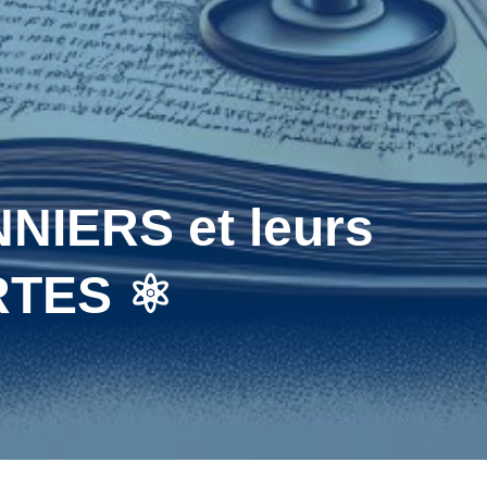
NIERS et leurs
TES ⚛️