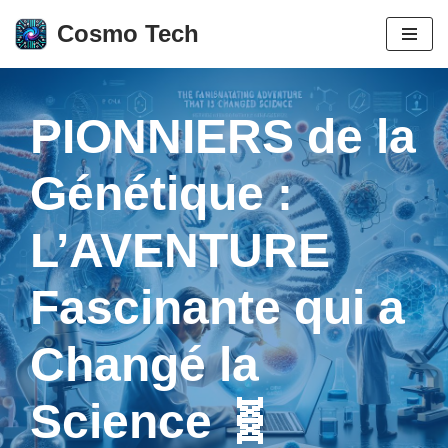
Cosmo Tech
Aller
au
contenu
PIONNIERS de la
Génétique :
L’AVENTURE
Fascinante qui a
Changé la
Science 🧬