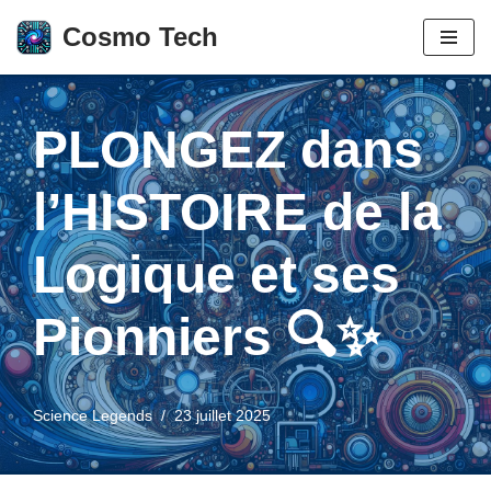
Cosmo Tech
Aller
au
contenu
PLONGEZ dans
l’HISTOIRE de la
Logique et ses
Pionniers 🔍✨
Science Legends
23 juillet 2025