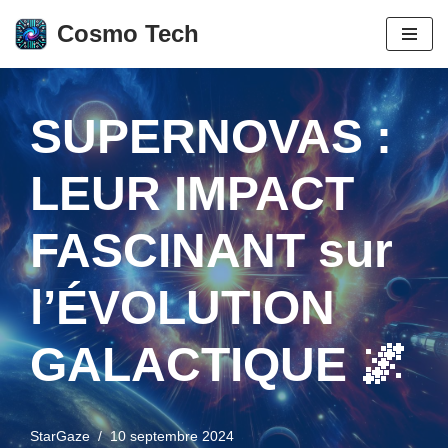
Cosmo Tech
Aller
au
contenu
SUPERNOVAS :
LEUR IMPACT
FASCINANT sur
l’ÉVOLUTION
GALACTIQUE 🌌
StarGaze
10 septembre 2024