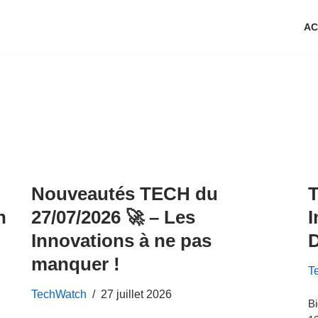
AC
Nouveautés TECH du
h
27/07/2026 🚀 – Les
I
Innovations à ne pas
D
manquer !
T
TechWatch
27 juillet 2026
Bi