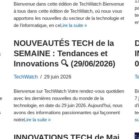
13
Bienvenue dans cette édition de TechWatch Bienvenue
pa
à tous dans cette édition de TechWatch, où nous vous
te
apportons les nouvelles du secteur de la technologie et
en
de l’informatique, en ce
Lire la suite »
NOUVEAUTÉS TECH de la
s
SEMAINE : Tendances et
Innovations 🔍 (29/06/2026)
0
TechWatch
29 juin 2026
T
Bienvenue sur TechWatch Votre rendez-vous quotidien
Bi
e
avec les dernières nouvelles du monde de la
7 
technologie, en date du 29 juin 2026. Aujourd’hui, nous
d’
s
avons des informations passionnantes qui façonnent
te
notre
Lire la suite »
su
INNOVATIONS TECH de Mai