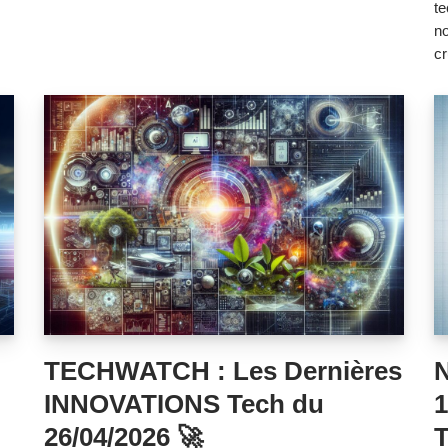
te
no
cr
TECHWATCH : Les Dernières
INNOVATIONS Tech du
1
26/04/2026 🚀
T