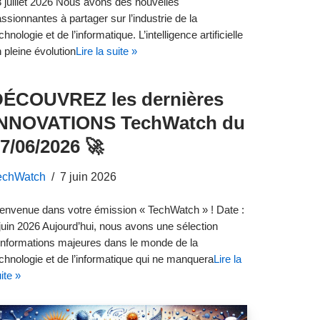
 juillet 2026 Nous avons des nouvelles
ssionnantes à partager sur l’industrie de la
chnologie et de l’informatique. L’intelligence artificielle
 pleine évolution
Lire la suite »
DÉCOUVREZ les dernières
INNOVATIONS TechWatch du
7/06/2026 🚀
echWatch
7 juin 2026
envenue dans votre émission « TechWatch » ! Date :
juin 2026 Aujourd’hui, nous avons une sélection
informations majeures dans le monde de la
chnologie et de l’informatique qui ne manquera
Lire la
ite »