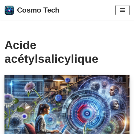
Cosmo Tech
Aller
au
contenu
Acide
acétylsalicylique