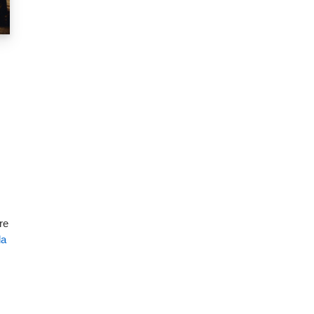
re
la