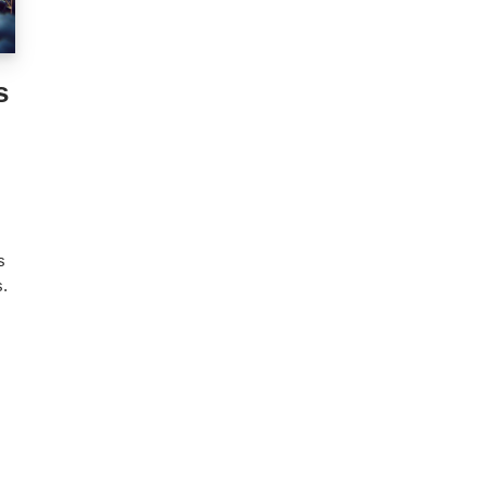
s
s
s.