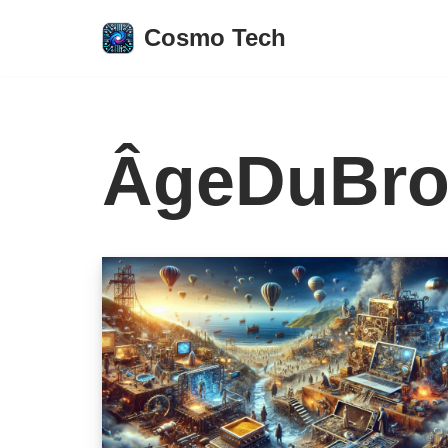
Cosmo Tech
Aller
au
contenu
ÂgeDuBro