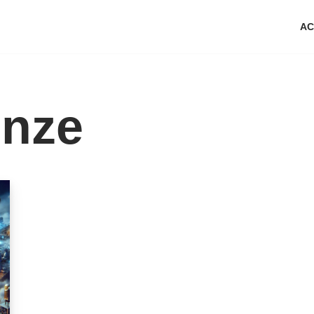
AC
nze