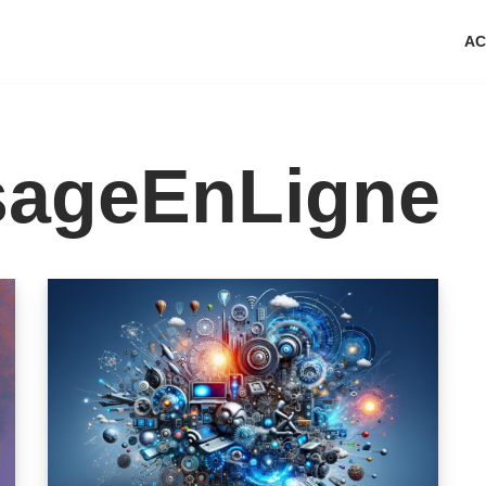
AC
sageEnLigne