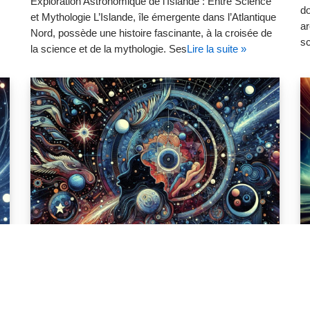
Exploration Astronomique de l’Islande : Entre Science
do
et Mythologie L’Islande, île émergente dans l’Atlantique
ar
Nord, possède une histoire fascinante, à la croisée de
sc
la science et de la mythologie. Ses
Lire la suite »
ASTRONOMIE DES ANCIENS
MAURICIENS : CROYANCES
d