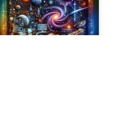
DÉCOUVREZ la MATIÈRE
OIRE : Les Uploads
osmiques expliqués ! 🌌
tarGaze
29 novembre 2024
 Fascination de l’Espace : Mystères de la Matière
ire L’espace fascine l’imagination humaine depuis
s siècles. Parmi les mystères qui préoccupent les
trophysiciens, la matière noire est particulièrement