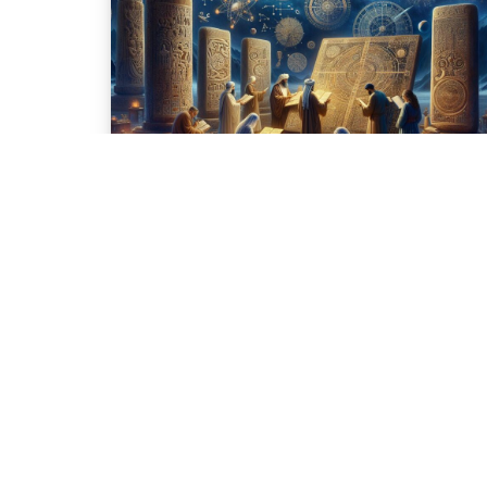
ASTROPHYSICIENS
ANCIENS : DÉCOUVREZ
LEUR SAVOIR PERDU 🌌
StarGaze
18 décembre 2024
L’Histoire Fascinante de l’Astrophysique
L’astrophysique est une discipline fascinante aux
racines anciennes. Ces racines, imprégnées de savo
et d’observations, ont été façonnées par diverses