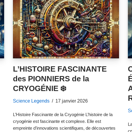
L’HISTOIRE FASCINANTE
C
des PIONNIERS de la
É
CRYOGÉNIE ❄️
A
R
Science Legends
17 janvier 2026
S
L’Histoire Fascinante de la Cryogénie L’histoire de la
cryogénie est fascinante et complexe. Elle est
La
empreinte d’innovations scientifiques, de découvertes
cr