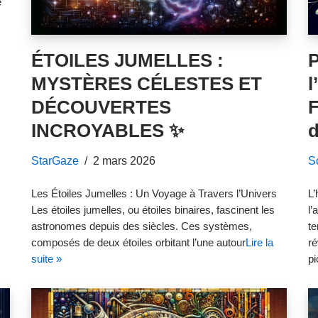
e
ÉTOILES JUMELLES :
MYSTÈRES CÉLESTES ET
l
DÉCOUVERTES
F
INCROYABLES ✨
d
StarGaze
2 mars 2026
S
Les Étoiles Jumelles : Un Voyage à Travers l’Univers
L’
Les étoiles jumelles, ou étoiles binaires, fascinent les
l’
astronomes depuis des siècles. Ces systèmes,
te
composés de deux étoiles orbitant l’une autour
Lire la
ré
suite »
pi