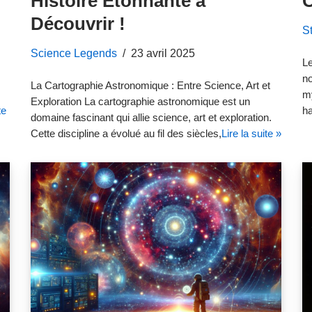
Histoire Étonnante à
Découvrir !
S
Science Legends
23 avril 2025
Le
no
La Cartographie Astronomique : Entre Science, Art et
my
Exploration La cartographie astronomique est un
te
ha
domaine fascinant qui allie science, art et exploration.
Cette discipline a évolué au fil des siècles,
Lire la suite »