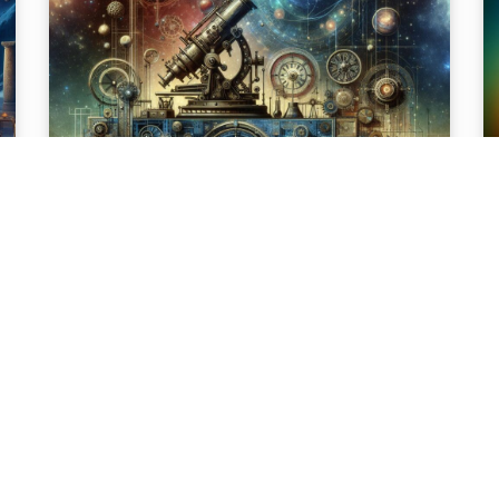
DÉCOUVREZ
l’Incontournable HISTOIRE
N
des Télescopes à Rayons X
C
✨ Innovations et Révélations
S
Science Legends
11 décembre 2024
La
No
L’histoire des télescopes à rayons X L’histoire des
ir
de
télescopes à rayons X est une épopée scientifique
as