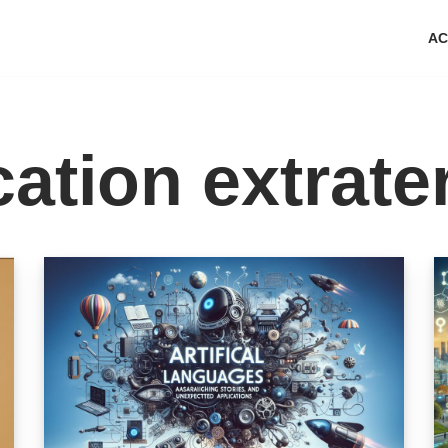
AC
tion extrater