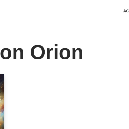
AC
ion Orion