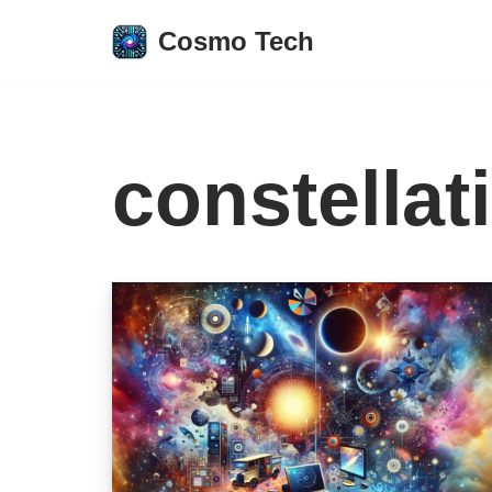
Cosmo Tech
Aller
au
contenu
constellat