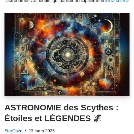
l’astronomie. Ce peuple, qui habitait principalement
Lire la suite »
ASTRONOMIE des Scythes :
Étoiles et LÉGENDES 🌌
StarGaze
23 mars 2026