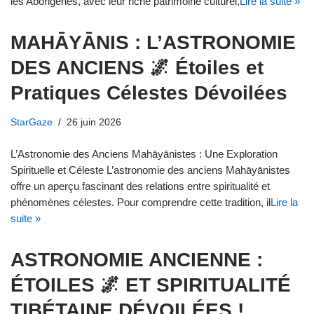
les Aborigènes, avec leur riche patrimoine culturel,
Lire la suite »
MAHĀYĀNIS : L’ASTRONOMIE
DES ANCIENS 🌌 Étoiles et
Pratiques Célestes Dévoilées
StarGaze
26 juin 2026
L’Astronomie des Anciens Mahāyānistes : Une Exploration
Spirituelle et Céleste L’astronomie des anciens Mahāyānistes
offre un aperçu fascinant des relations entre spiritualité et
phénomènes célestes. Pour comprendre cette tradition, il
Lire la
suite »
ASTRONOMIE ANCIENNE :
ÉTOILES 🌌 ET SPIRITUALITÉ
TIBÉTAINE DÉVOILÉES !