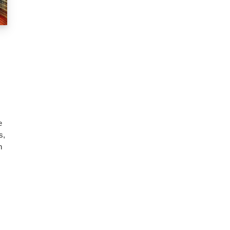
e
s,
n