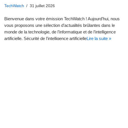
TechWatch
31 juillet 2026
Bienvenue dans votre émission TechWatch ! Aujourd’hui, nous
vous proposons une sélection d’actualités brûlantes dans le
monde de la technologie, de l’informatique et de l’intelligence
artificielle. Sécurité de l’intelligence artificielle
Lire la suite »
TECHNOLOGIE : Les
Innovations à ne pas Manquer
du 30/07/2026 🚀
TechWatch
30 juillet 2026
Bienvenue dans l’émission TechWatch! Aujourd’hui, nous
explorons les grandes nouvelles du 30 juillet 2026, qui marquent
des avancées impressionnantes dans le monde de la
technologie et de l’informatique. Accrochez-vous, car
Lire la suite
»