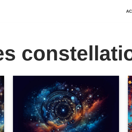
AC
es constellati