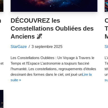
n
DÉCOUVREZ les
Constellations Oubliées des
Anciens 🌌
StarGaze
3 septembre 2025
S
Les Constellations Oubliées : Un Voyage à Travers le
L’
 et
Temps et l’Espace L’astronomie a toujours fasciné
Té
l’humanité. Les constellations, regroupements d’étoiles
té
dessinant des formes dans le ciel, ont joué un
Lire la
un
suite »
su