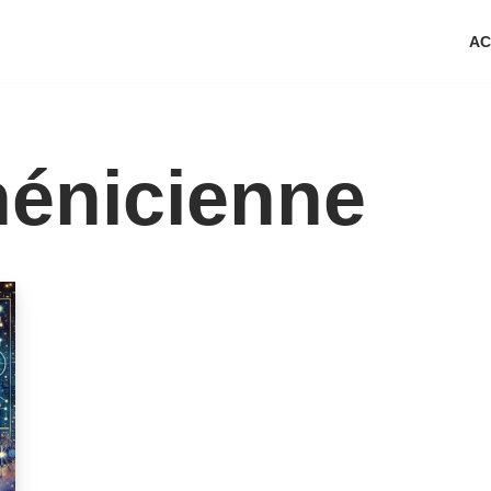
AC
hénicienne