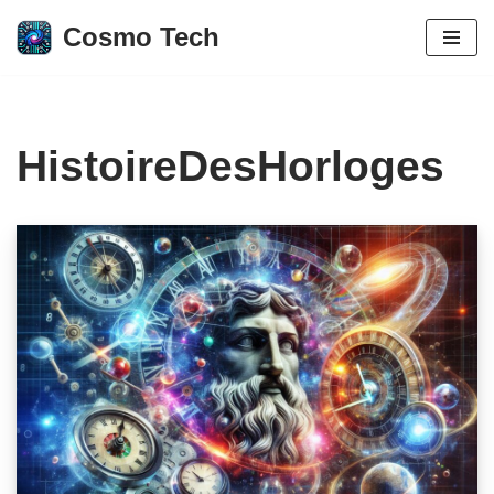
Cosmo Tech
Aller
au
contenu
HistoireDesHorloges