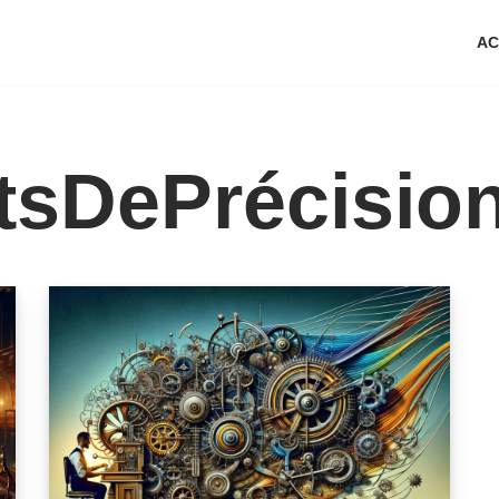
AC
tsDePrécisio