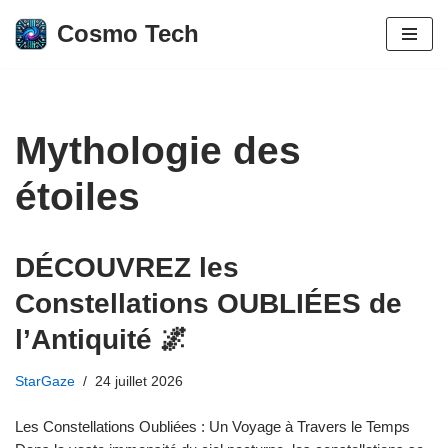
Cosmo Tech
Aller
au
contenu
Mythologie des
étoiles
DÉCOUVREZ les
Constellations OUBLIÉES de
l’Antiquité 🌌
StarGaze
24 juillet 2026
Les Constellations Oubliées : Un Voyage à Travers le Temps