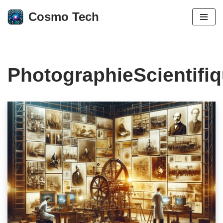
Cosmo Tech
Aller
au
contenu
PhotographieScientifi