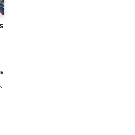
s
ue
.