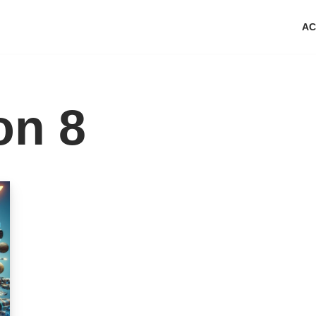
AC
on 8