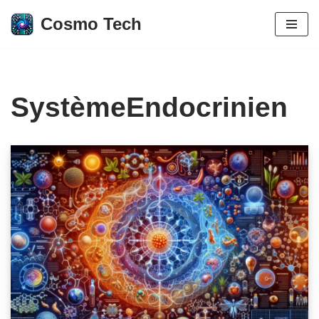
Cosmo Tech
Aller
au
contenu
SystèmeEndocrinien