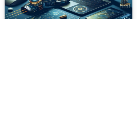
TECHWATCH : Les Dernières
Innovations Technologiques
du 06/08/2025 🚀
TechWatch
6 août 2025
Bienvenue dans TechWatch – Édition du 6 août 2025 Bienvenue
à tous dans cette nouvelle édition de TechWatch, où nous vous
apportons les grandes nouvelles du jour, le 6 août
Lire la suite »